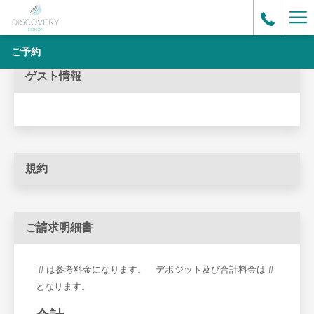
Mo
lin
ご予約
ゲスト情報
規約
ご請求明細書
# は参考料金になります。 デポジット及び合計料金は #
となります。